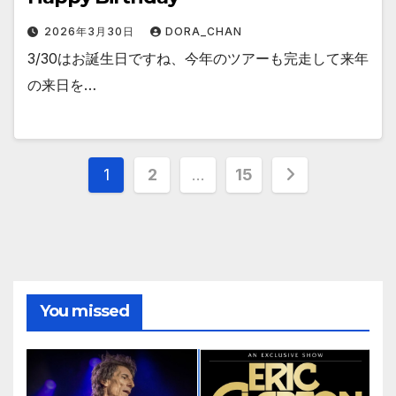
2026年3月30日
DORA_CHAN
3/30はお誕生日ですね、今年のツアーも完走して来年
の来日を…
投
1
2
…
15
稿
の
ペ
You missed
ー
ジ
送