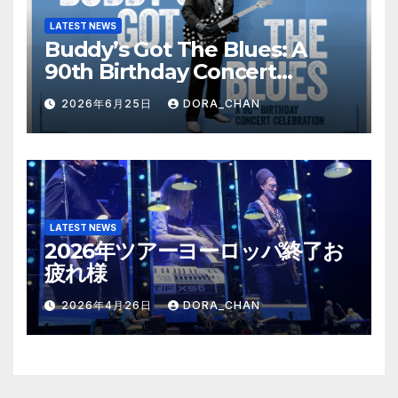
LATEST NEWS
Buddy’s Got The Blues: A
90th Birthday Concert
Celebration
2026年6月25日
DORA_CHAN
LATEST NEWS
2026年ツアーヨーロッパ終了お
疲れ様
2026年4月26日
DORA_CHAN