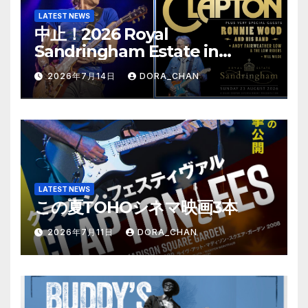
り
LATEST NEWS
中止！2026 Royal
Sandringham Estate in
Norfolk-Update
2026年7月14日
DORA_CHAN
LATEST NEWS
この夏TOHOシネマ映画3本
2026年7月11日
DORA_CHAN