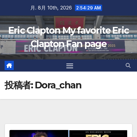
Skip
月. 8月 10th, 2026
2:54:30 AM
to
content
Eric Clapton My favorite Eric
Clapton Fan page
投稿者:
Dora_chan