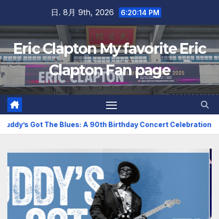
Skip
日. 8月 9th, 2026
6:20:15 PM
to
content
Eric Clapton My favorite Eric
Clapton Fan page
e Blues: A 90th Birthday Concert Celebration
2026年ツ