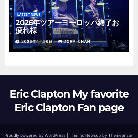
LATEST NEWS
2026年ツアーヨーロッパ終了お
疲れ様
2026年4月26日
DORA_CHAN
Eric Clapton My favorite
Eric Clapton Fan page
Proudly powered by WordPress
|
Theme:
Newsup
by
Themeansar
.