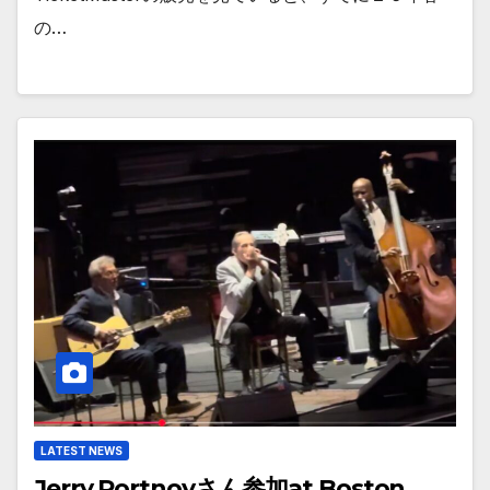
の…
LATEST NEWS
Jerry Portnoyさん参加at Boston