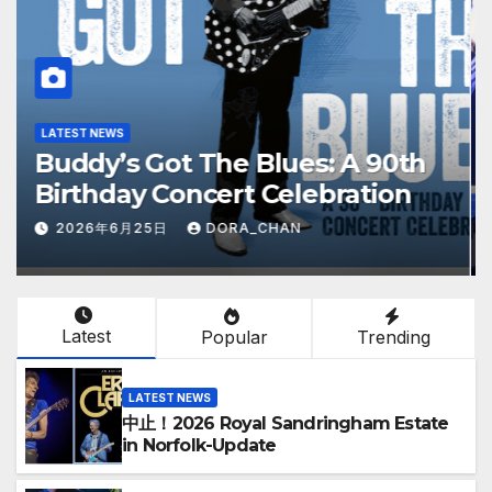
LATEST NEWS
2026年ツアーヨーロッパ終了お疲
れ様
2026年4月26日
DORA_CHAN
Latest
Popular
Trending
LATEST NEWS
中止！2026 Royal Sandringham Estate
in Norfolk-Update