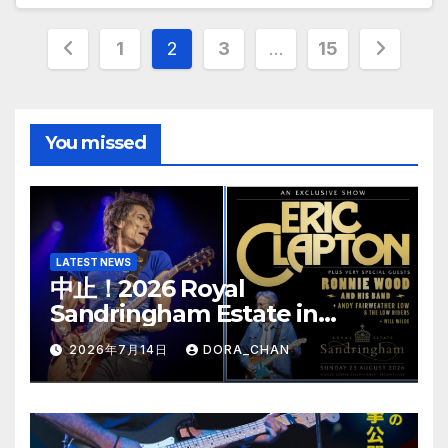
投
1
2
3
…
15
稿
の
You missed
ペ
ー
ジ
LATEST NEWS
中止！2026 Royal
送
Sandringham Estate in
り
Norfolk-Update
2026年7月14日
DORA_CHAN