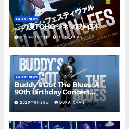
LATEST NEWS
この夏TOHOシネマ映画3本
2026年7月11日
DORA_CHAN
LATEST NEWS
Buddy’s Got The Blues: A
90th Birthday Concert
Celebration
2026年6月25日
DORA_CHAN