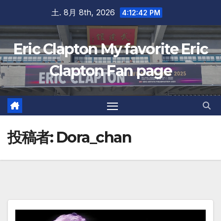
Skip
土. 8月 8th, 2026
4:12:44 PM
to
content
Eric Clapton My favorite Eric
Clapton Fan page
投稿者:
Dora_chan