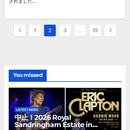
されました…
投
1
2
3
…
15
稿
の
ペ
You missed
ー
ジ
送
り
LATEST NEWS
中止！2026 Royal
Sandringham Estate in