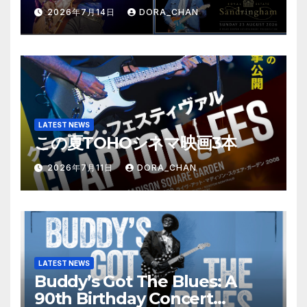
Norfolk-Update
2026年7月14日
DORA_CHAN
LATEST NEWS
この夏TOHOシネマ映画3本
2026年7月11日
DORA_CHAN
LATEST NEWS
Buddy’s Got The Blues: A
90th Birthday Concert