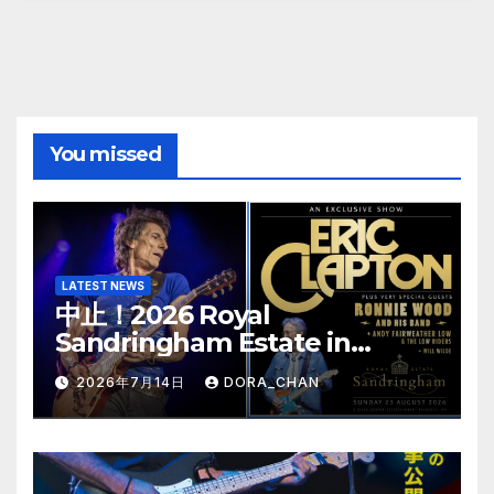
You missed
LATEST NEWS
中止！2026 Royal
Sandringham Estate in
Norfolk-Update
2026年7月14日
DORA_CHAN