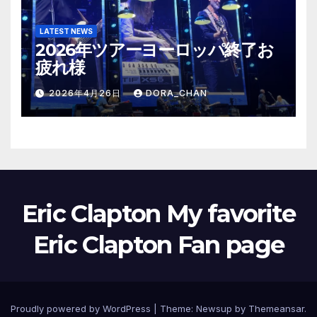
LATEST NEWS
2026年ツアーヨーロッパ終了お
疲れ様
2026年4月26日
DORA_CHAN
Eric Clapton My favorite
Eric Clapton Fan page
Proudly powered by WordPress
|
Theme: Newsup by
Themeansar
.