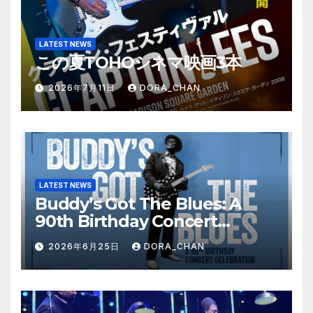
LATEST NEWS
この夏TOHOシネマ映画3本
2026年7月11日
DORA_CHAN
LATEST NEWS
Buddy’s Got The Blues: A
90th Birthday Concert
Celebration
2026年6月25日
DORA_CHAN