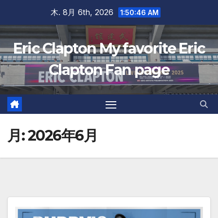
Skip
木. 8月 6th, 2026
1:50:47 AM
to
content
Eric Clapton My favorite Eric
Clapton Fan page
月:
2026年6月